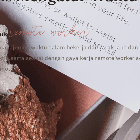
remote worker
tuk
ajemen waktu dalam bekerja dari jarak jauh dan m
tif, serta sesuai dengan gaya kerja remote worker se
emote.