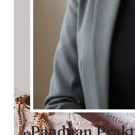
panduan time man
Panduan Prakt