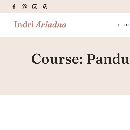
Skip
to
content
BLO
Course: Pandu