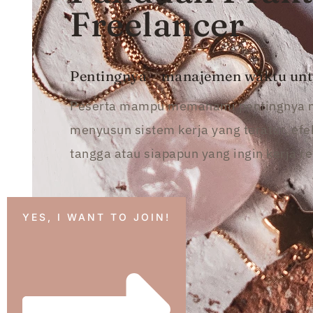
Freelancer
Pentingnya
manajemen waktu un
Peserta mampu memahami pentingnya man
menyusun sistem kerja yang teratur, efek
tangga atau siapapun yang ingin kerja r
YES, I WANT TO JOIN!