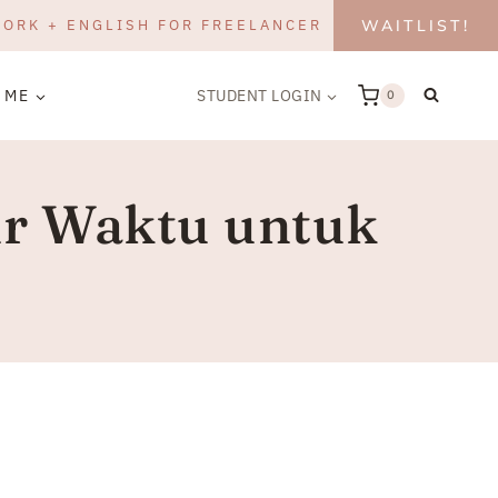
WORK + ENGLISH FOR FREELANCER
WAITLIST!
 ME
STUDENT LOGIN
0
ur Waktu untuk