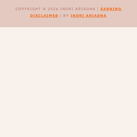
COPYRIGHT © 2026 INDRI ARIADNA |
EARNING
DISCLAIMER
| BY
INDRI ARIADNA
CEK & TULIS PROPOSAL
UPWORK DENGAN AI
Webinar live
20 Agustus 2026
Early bird sampai dengan tanggal 8
Agustus 2026
REGISTER
MORE INFO