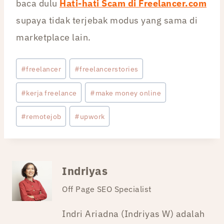
baca dulu
Hati-hati Scam di Freelancer.com
supaya tidak terjebak modus yang sama di
marketplace lain.
Post
#
freelancer
#
freelancerstories
Tags:
#
kerja freelance
#
make money online
#
remotejob
#
upwork
Indriyas
Off Page SEO Specialist
Indri Ariadna (Indriyas W) adalah