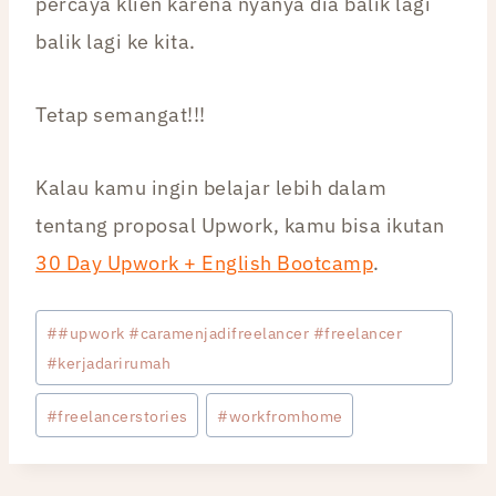
percaya klien karena nyanya dia balik lagi
balik lagi ke kita.
Tetap semangat!!!
Kalau kamu ingin belajar lebih dalam
tentang proposal Upwork, kamu bisa ikutan
30 Day Upwork + English Bootcamp
.
Post
#
#upwork #caramenjadifreelancer #freelancer
Tags:
#kerjadarirumah
#
freelancerstories
#
workfromhome