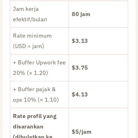
Jam kerja
80 jam
efektif/bulan
Rate minimum
$3.13
(USD ÷ jam)
+ Buffer Upwork fee
$3.75
20% (× 1.20)
+ Buffer pajak &
$4.13
ops 10% (× 1.10)
Rate profil yang
disarankan
$5/jam
(dibulatkan ke