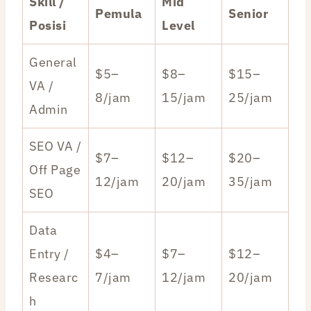
Skill /
Mid
Pemula
Senior
Posisi
Level
General
$5–
$8–
$15–
VA /
8/jam
15/jam
25/jam
Admin
SEO VA /
$7–
$12–
$20–
Off Page
12/jam
20/jam
35/jam
SEO
Data
Entry /
$4–
$7–
$12–
Researc
7/jam
12/jam
20/jam
h