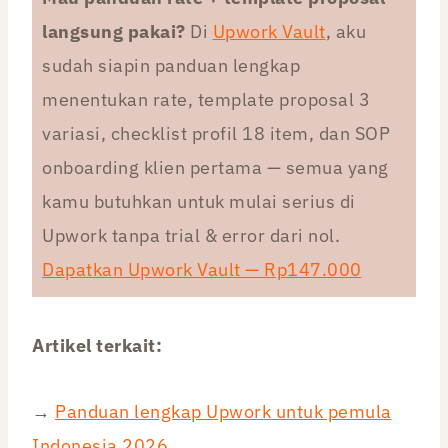
langsung pakai?
Di
Upwork Vault
, aku
sudah siapin panduan lengkap
menentukan rate, template proposal 3
variasi, checklist profil 18 item, dan SOP
onboarding klien pertama — semua yang
kamu butuhkan untuk mulai serius di
Upwork tanpa trial & error dari nol.
Dapatkan Upwork Vault — Rp147.000
Artikel terkait:
→
Panduan lengkap Upwork untuk pemula
Indonesia 2026