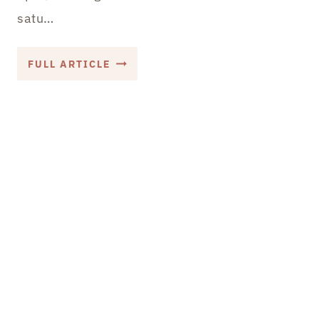
satu…
KERJA
FULL ARTICLE
FREELANCE
ITU
APA?
PANDUAN
LENGKAP
UNTUK
PEMULA