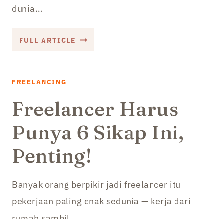
dunia…
PERATURAN
FULL ARTICLE
BARU
UPWORK
PER
FREELANCING
JULI
Freelancer Harus
2019
Punya 6 Sikap Ini,
Penting!
Banyak orang berpikir jadi freelancer itu
pekerjaan paling enak sedunia — kerja dari
rumah sambil…