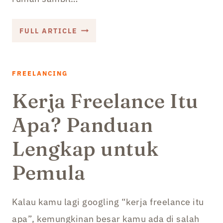
FREELANCER
FULL ARTICLE
HARUS
PUNYA
6
FREELANCING
SIKAP
Kerja Freelance Itu
INI,
PENTING!
Apa? Panduan
Lengkap untuk
Pemula
Kalau kamu lagi googling “kerja freelance itu
apa”, kemungkinan besar kamu ada di salah