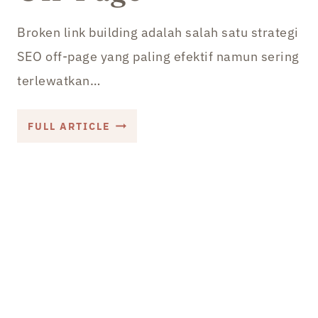
Broken link building adalah salah satu strategi
SEO off-page yang paling efektif namun sering
terlewatkan…
TUTORIAL
FULL ARTICLE
BROKEN
LINK
BUILDING:
TEKNIK
AMPUH
MENINGKATKAN
SEO
OFF-
PAGE