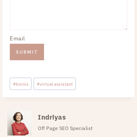
Email
SUBMIT
Post
#
bisnis
#
virtual assistant
Tags:
Indriyas
Off Page SEO Specialist