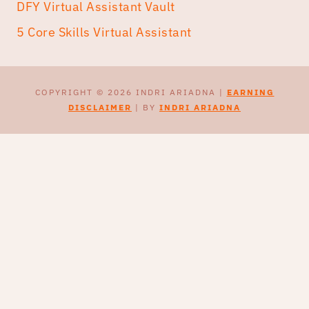
DFY Virtual Assistant Vault
5 Core Skills Virtual Assistant
COPYRIGHT © 2026 INDRI ARIADNA |
EARNING
DISCLAIMER
| BY
INDRI ARIADNA
CEK & TULIS PROPOSAL
UPWORK DENGAN AI
Webinar live
20 Agustus 2026
Early bird sampai dengan tanggal 8
Agustus 2026